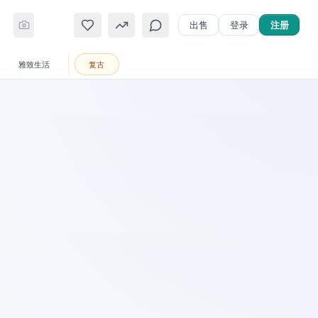
鞋履
腕表
座驾
雅致生活
复古