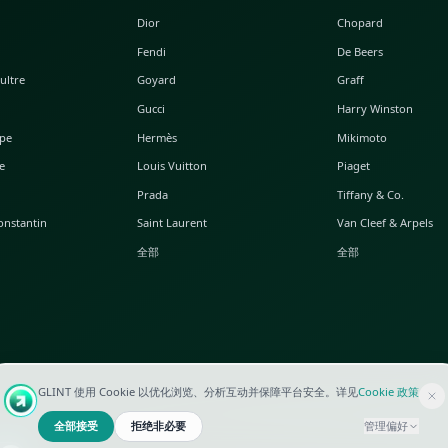
热门腕表
热门手袋
A. Lange & Söhne
Alaia
Audemars Piguet
Balenciaga
Blancpain
Bottega Veneta
Breguet
Céline
Chopard
Chanel
Hublot
Dior
IWC
Fendi
Jaeger-LeCoultre
Goyard