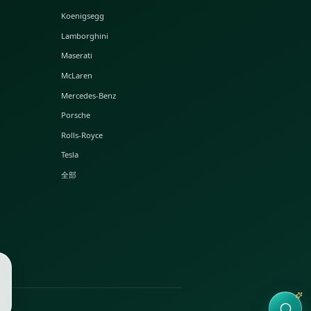
热门珠宝
热门汽车
Boucheron
Aston Martin
Buccellati
Bentley
Bulgari
BMW
Cartier
Bugatti
Chaumet
Ferrari
Chopard
Koenigsegg
De Beers
Lamborghini
Graff
Maserati