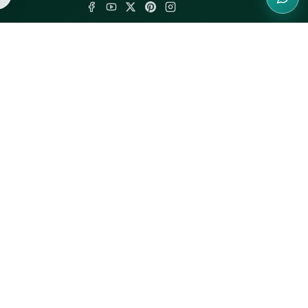
Harry Winston
McLaren
Mikimoto
Mercedes-Benz
Piaget
Porsche
Tiffany & Co.
Rolls-Royce
Van Cleef & Arpels
Tesla
全部
全部
动并保障平台安全。详见
Cookie 政策
管理偏好