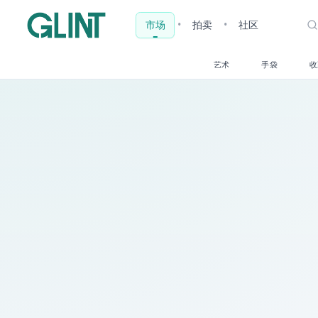
市场
•
拍卖
•
社
艺术