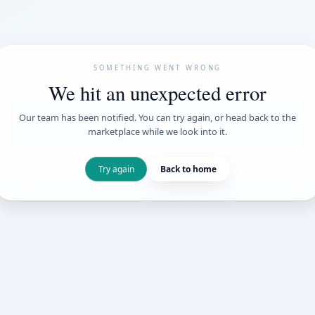
SOMETHING WENT
We hit an unexpe
Our team has been notified. You can try 
marketplace while we loo
Try again
Back t