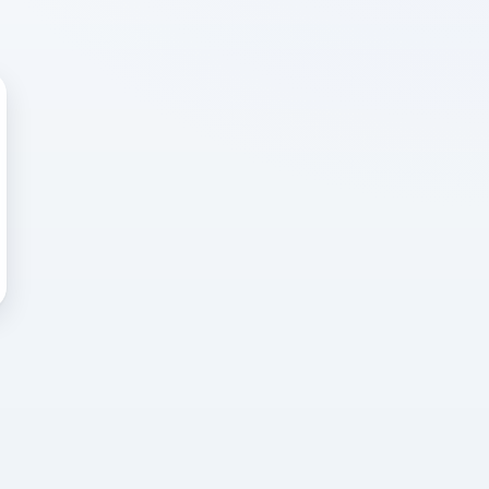
 WRONG
cted error
again, or head back to the
k into it.
o home