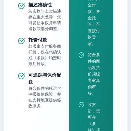
描述准确性
全付
若实物与上架描述
款，资
存在重大差异，您
金托
可发起争议并申请
管，不
退款或部分调整。
直接付
给卖
托管付款
家。
款项由支付服务商
托管，仅在您确认
符合条
或《条款》约定时
件的商
限后释放。
品发货
前须经
可追踪与保价配
专家真
送
伪审
符合条件的托运含
核。
申报价值保险，并
在支持地区提供签
收货
收服务。
后，您
可在
《条
款》规