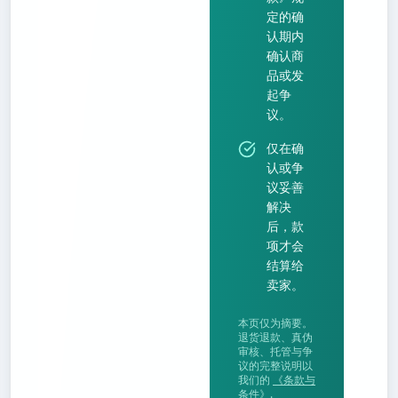
定的确
认期内
确认商
品或发
起争
议。
仅在确
认或争
议妥善
解决
后，款
项才会
结算给
卖家。
本页仅为摘要。
退货退款、真伪
审核、托管与争
议的完整说明以
我们的
《条款与
条件》
.